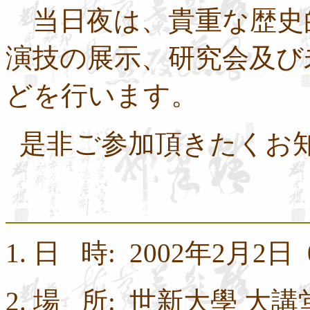
当日夜は、貴重な歴史
演技の展示、研究会及び
どを行います。
是非ご参加頂きたくお
1.
日
時
:
2002
年
2
月
2
日
2.
場
所
:
世新大學
大
講