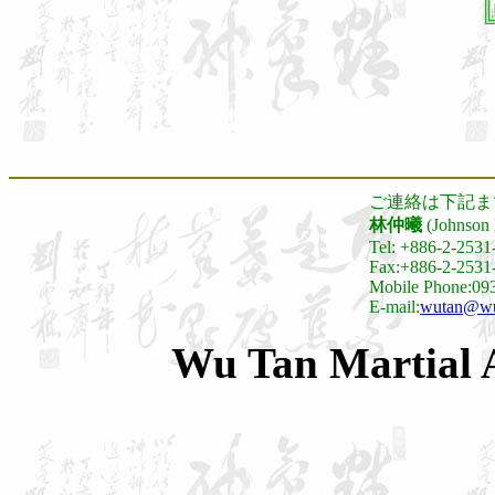
ご連絡は下記ま
林仲曦
(Johnson 
Tel: +886-
2-2531
Fax:+886-2-2531
Mobile Phone:09
E-mail:
wutan@wu
Wu Tan Martial A