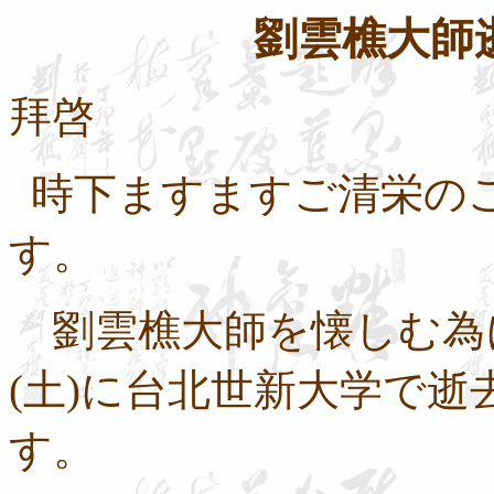
劉雲樵大師
拜啓
時下ますますご清栄の
す。
劉雲樵大師を懐しむ為
(
土
)
に
台北世新大学で逝
す。