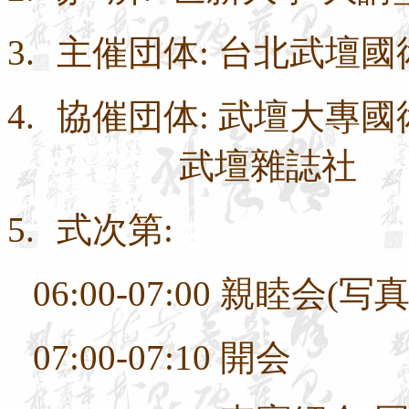
3.
主
催団体
:
台北武壇國
4.
協催団体
:
武壇大專國
武壇雜誌社
5.
式次第
:
06:00-07:00
親睦会
(
写
07:00-07:10
開
会