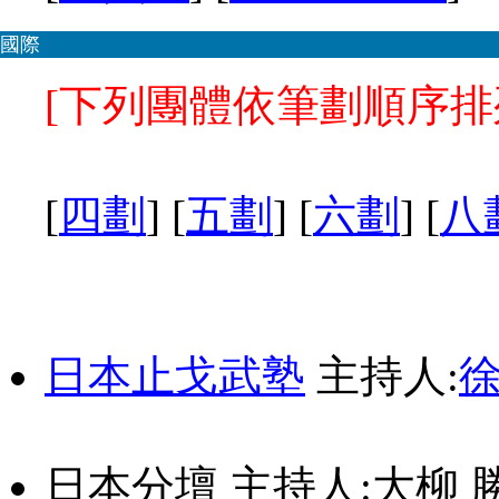
國際
[下列團體依筆劃順序排
[
四劃
] [
五劃
] [
六劃
] [
八
日本止戈武塾
主持人:
日本分壇
主持人:大柳 