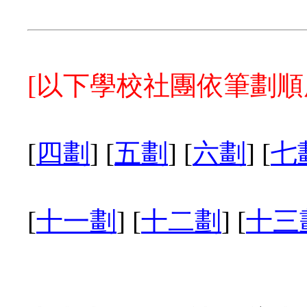
[以下學校社團依筆劃順
[
四劃
] [
五劃
] [
六劃
] [
七
[
十一劃
] [
十二劃
] [
十三