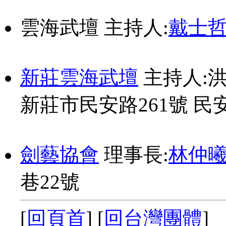
雲海武壇 主持人:
戴士
新莊雲海武壇
主持人:洪子翔
新莊市民安路261號 民
劍藝協會
理事長:
林仲
巷22號
[
回頁首
] [
回台灣團體
]