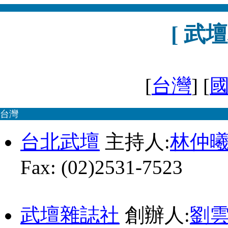
[ 武
[
台灣
] [
台灣
台北武壇
主持人:
林仲
Fax: (02)2531-7523
武壇雜誌社
創辦人:
劉